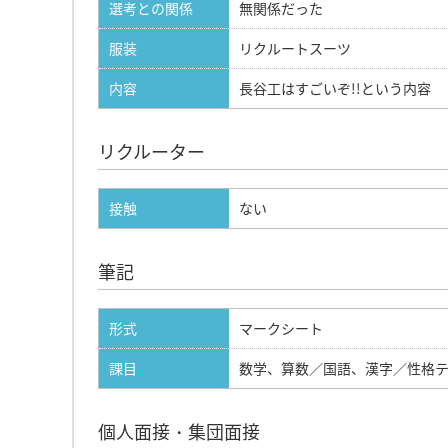
選考との関係
無関係だった
服装
リクルートスーツ
内容
長谷工はすごいぞ!!という内容
リクルーター
接触
ない
筆記
形式
マークシート
課目
数学、算数／国語、漢字／性格
個人面接・集団面接