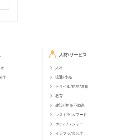
ミ
人材/サービス
ジオ
人材
制作
流通/小売
トラベル/航空/運輸
教育
建設/住宅/不動産
レストラン/フード
ホテル/レジャー
インフラ/官公庁