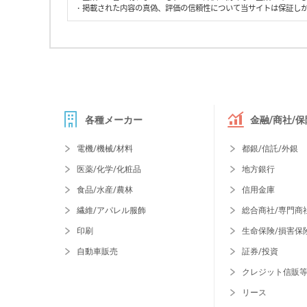
・掲載された内容の真偽、評価の信頼性について当サイトは保証し
各種メーカー
金融/商社/保
電機/機械/材料
都銀/信託/外銀
医薬/化学/化粧品
地方銀行
食品/水産/農林
信用金庫
繊維/アパレル服飾
総合商社/専門商
印刷
生命保険/損害保
自動車販売
証券/投資
クレジット信販
リース