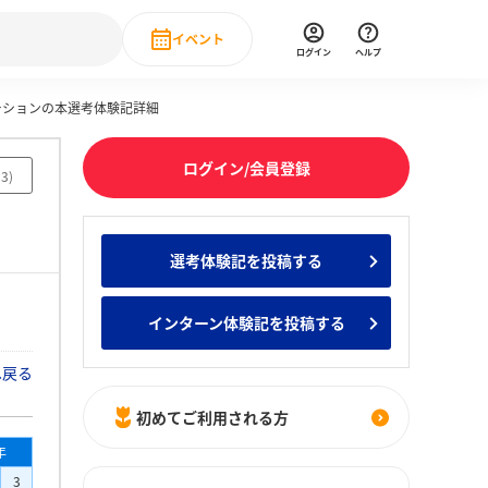
イベント
ログイン
ヘルプ
ーションの本選考体験記詳細
Event
の新卒就職人気企業ランキング
みんなのインターン人気企業ランキン
直近のイベント一覧
ログイン/会員登録
93
)
もっと見る
 IT・DX現場社員インタビュー
選考体験記を投稿する
の新卒就職人気企業ランキング
みんなのインターン人気企業ランキン
インターン体験記を投稿する
へ戻る
初めてご利用される方
年
3