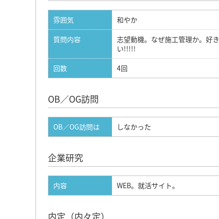
雰囲気
和やか
質問内容
志望動機。なぜ施工管理か。好
い!!!!!
回数
4回
OB／OG訪問
OB／OG訪問は
しなかった
企業研究
内容
WEB。就活サイト。
内定（内々定）