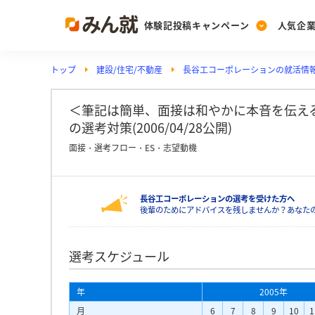
体験記投稿キャンペーン
人気企
トップ
建設/住宅/不動産
長谷工コーポレーションの就活情
Post
Ranking
PickUp
投稿する
ランキングを見る
注目の企業特集
＜筆記は簡単、面接は和やかに本音を伝える
の選考対策(2006/04/28公開)
面接・選考フロー・ES・志望動機
Vote
投票する
長谷工コーポレーションの選考を受けた方へ
動画で知ろう！業界・
後輩のためにアドバイスを残しませんか？あなた
選考スケジュール
年
2005年
月
6
7
8
9
10
1