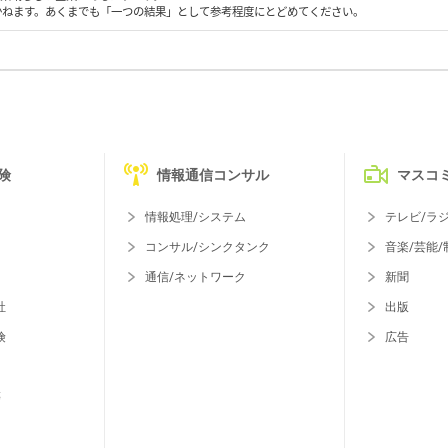
かねます。あくまでも「一つの結果」として参考程度にとどめてください。
険
情報通信コンサル
マスコ
情報処理/システム
テレビ/ラ
コンサル/シンクタンク
音楽/芸能/
通信/ネットワーク
新聞
社
出版
険
広告
等