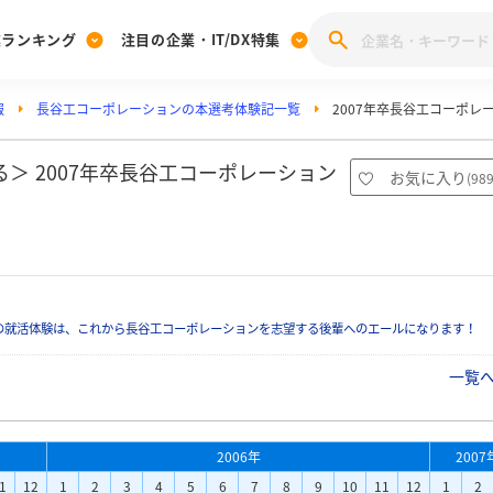
業ランキング
注目の企業・IT/DX特集
報
長谷工コーポレーションの本選考体験記一覧
2007年卒長谷工コーポレ
注目の企業特集
みんなのIT業界新卒就職人気企業ランキング
みんな
[27卒] 本選考体験記投稿キャンペーン
28卒 注目企業特集
27卒 注目企業特集
みんなのDX企業就職ブランド調査
＞ 2007年卒長谷工コーポレーション
お気に入り
(
98
注目のIT・DX企業特集
28卒 IT・DX企業特集
27卒 IT・DX企業特集
28卒
みんなのIT業界新卒就職人気企業ランキング
みんな
企業研究
の就活体験は、これから長谷工コーポレーションを志望する後輩へのエールになります！
一覧
2006年
2007
1
12
1
2
3
4
5
6
7
8
9
10
11
12
1
2