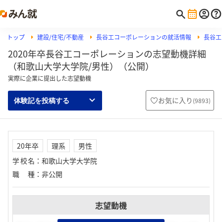
トップ
建設/住宅/不動産
長谷工コーポレーションの就活情報
長谷工
2020年卒長谷工コーポレーションの志望動機詳細
（和歌山大学大学院/男性）（公開）
実際に企業に提出した志望動機
お気に入り
(
9893
)
体験記を投稿する
20年卒
理系
男性
学校名
：
和歌山大学大学院
職種
：
非公開
志望動機