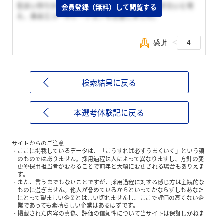
住まい作りからお客様の暮らしを豊かにしていきたいと考
会員登録（無料）して閲覧する
え、長谷工コーポレーションを志望しました。
感謝
4
検索結果に戻る
本選考体験記に戻る
サイトからのご注意
ここに掲載しているデータは、「こうすれば必ずうまくいく」という類
のものではありません。採用過程は人によって異なりますし、方針の変
更や採用担当者が変わることで前年と大幅に変更される場合もありえま
す。
また、言うまでもないことですが、採用過程に対する感じ方は主観的な
ものに過ぎません。他人が誉めているからといってかならずしもあなた
にとって望ましい企業とは言い切れませんし、ここで評価の高くない企
業であっても素晴らしい企業はあるはずです。
掲載された内容の真偽、評価の信頼性について当サイトは保証しかねま