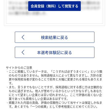
マンション業界の人の暮らしとまちづくりの両方に関われる
会員登録（無料）して閲覧する
と言う点に興味をもった．その中でも，独自のビジネスモデ
ルに魅力を感じ志望した．
検索結果に戻る
本選考体験記に戻る
サイトからのご注意
ここに掲載しているデータは、「こうすれば必ずうまくいく」という類
のものではありません。採用過程は人によって異なりますし、方針の変
更や採用担当者が変わることで前年と大幅に変更される場合もありえま
す。
また、言うまでもないことですが、採用過程に対する感じ方は主観的な
ものに過ぎません。他人が誉めているからといってかならずしもあなた
にとって望ましい企業とは言い切れませんし、ここで評価の高くない企
業であっても素晴らしい企業はあるはずです。
掲載された内容の真偽、評価の信頼性について当サイトは保証しかねま
す。あくまでも「一つの結果」として参考程度にとどめてください。