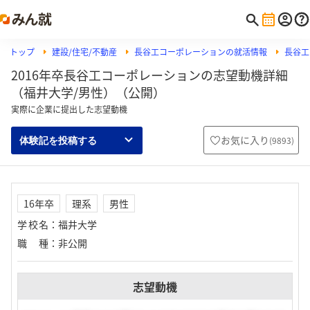
トップ
建設/住宅/不動産
長谷工コーポレーションの就活情報
長谷工
2016年卒長谷工コーポレーションの志望動機詳細
（福井大学/男性）（公開）
実際に企業に提出した志望動機
お気に入り
(
9893
)
体験記を投稿する
16年卒
理系
男性
学校名
：
福井大学
職種
：
非公開
志望動機