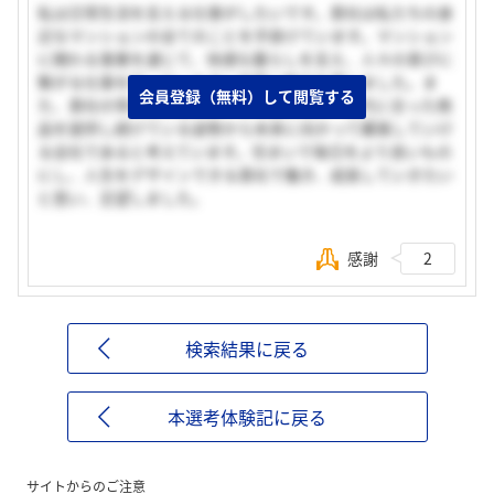
私は日常生活を支える仕事がしたいです。貴社は私たちの身
近なマンションの全てのことを手掛けています。マンション
に関わる事業を通じて、快適な暮らしを支え、人々の喜びに
繋がる仕事を行っている点に非常に魅力を感じました。ま
会員登録（無料）して閲覧する
た、貴社の常にお客様のニーズに目を向け、時代に合った商
品を提供し続けている姿勢から未来に向かって躍進していけ
る会社であると考えています。住まいで毎日をより良いもの
にし、人生をデザインできる貴社で働き、成長していきたい
と思い、志望しました。
感謝
2
検索結果に戻る
本選考体験記に戻る
サイトからのご注意