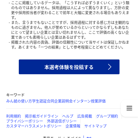
ここに掲載しているデータは、「こうすれば必ずうまくいく」という類
のものではありません。採用過程は人によって異なりますし、方針の変
更や採用担当者が変わることで前年と大幅に変更される場合もありえま
す。
また、言うまでもないことですが、採用過程に対する感じ方は主観的な
ものに過ぎません。他人が誉めているからといってかならずしもあなた
にとって望ましい企業とは言い切れませんし、ここで評価の高くない企
業であっても素晴らしい企業はあるはずです。
掲載された内容の真偽、評価の信頼性について当サイトは保証しかねま
す。あくまでも「一つの結果」として参考程度にとどめてください。
本選考体験を投稿する
キーワード
みん就の使い方
学生認証
合同企業説明会
インターン
授業評価
利用規約
掲示板ガイドライン
ヘルプ
広告掲載
グループ規約
プライバシーポリシー
外部送信ポリシー
カスタマーハラスメントポリシー
企業情報
サイトマップ