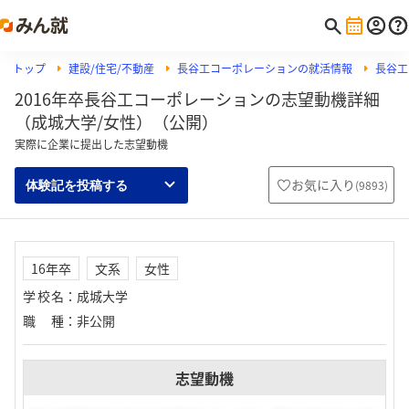
トップ
建設/住宅/不動産
長谷工コーポレーションの就活情報
長谷工
2016年卒長谷工コーポレーションの志望動機詳細
（成城大学/女性）（公開）
実際に企業に提出した志望動機
お気に入り
(
9893
)
体験記を投稿する
16年卒
文系
女性
学校名
：
成城大学
職種
：
非公開
志望動機