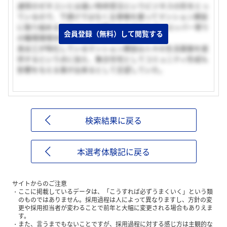
通常のゼネコンとは違い特命受注というビジネスの形をとっ
ているので、下請けではなく主導権を握ってマンション建設
に取り組めるゼネコンに分類されながらもデベロッパー寄り
会員登録（無料）して閲覧する
の職場環境を魅力的に感じた為。
長谷工が特化しているマンション建設は人々の生活基盤を提
供するという点に加え、集合住宅としてコミュニティ形成も
影響を与える事が出来るとして志望していた。
検索結果に戻る
本選考体験記に戻る
サイトからのご注意
ここに掲載しているデータは、「こうすれば必ずうまくいく」という類
のものではありません。採用過程は人によって異なりますし、方針の変
更や採用担当者が変わることで前年と大幅に変更される場合もありえま
す。
また、言うまでもないことですが、採用過程に対する感じ方は主観的な