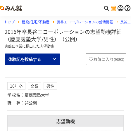
トップ
建設/住宅/不動産
長谷工コーポレーションの就活情報
長谷工
2016年卒長谷工コーポレーションの志望動機詳細
（慶應義塾大学/男性）（公開）
実際に企業に提出した志望動機
お気に入り
(
9893
)
体験記を投稿する
16年卒
文系
男性
学校名
：
慶應義塾大学
職種
：
非公開
志望動機