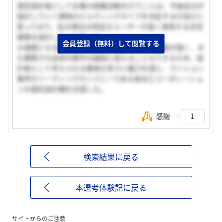
意匠設計者として企業の就職活動を行うことは、今後自分が
設計していく建物のビルディングタイプを決定する行為だと
思っており、私の場合は特定のユーザーが長く使用する住宅
建築を設計したいと思った。
会員登録（無料）して閲覧する
大規模となる集合住宅は都市の一部としての側面が強く、ま
た建築それ自体が都市の縮図と捉えることもできるため、設
計者として考えられる要素の多さに魅力を感じ、マンション
業界のリーディングカンパニーである長谷工コーポレーショ
ンの意匠設計職を志望した。
感謝
1
検索結果に戻る
本選考体験記に戻る
サイトからのご注意