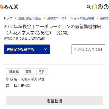
トップ
建設/住宅/不動産
長谷工コーポレーションの就活情報
長谷工
2015年卒長谷工コーポレーションの志望動機詳細
（大阪大学大学院/男性）（公開）
実際に企業に提出した志望動機
お気に入り
(
9893
)
体験記を投稿する
15年卒
理系
男性
学校名
：
大阪大学大学院
職種
：
非公開
志望動機