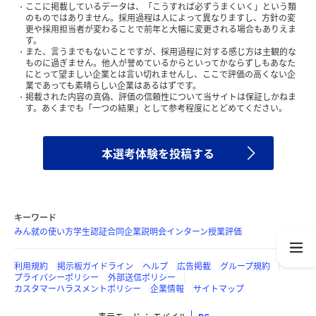
ここに掲載しているデータは、「こうすれば必ずうまくいく」という類
のものではありません。採用過程は人によって異なりますし、方針の変
更や採用担当者が変わることで前年と大幅に変更される場合もありえま
す。
また、言うまでもないことですが、採用過程に対する感じ方は主観的な
ものに過ぎません。他人が誉めているからといってかならずしもあなた
にとって望ましい企業とは言い切れませんし、ここで評価の高くない企
業であっても素晴らしい企業はあるはずです。
掲載された内容の真偽、評価の信頼性について当サイトは保証しかねま
す。あくまでも「一つの結果」として参考程度にとどめてください。
本選考体験を投稿する
キーワード
みん就の使い方
学生認証
合同企業説明会
インターン
授業評価
利用規約
掲示板ガイドライン
ヘルプ
広告掲載
グループ規約
プライバシーポリシー
外部送信ポリシー
カスタマーハラスメントポリシー
企業情報
サイトマップ