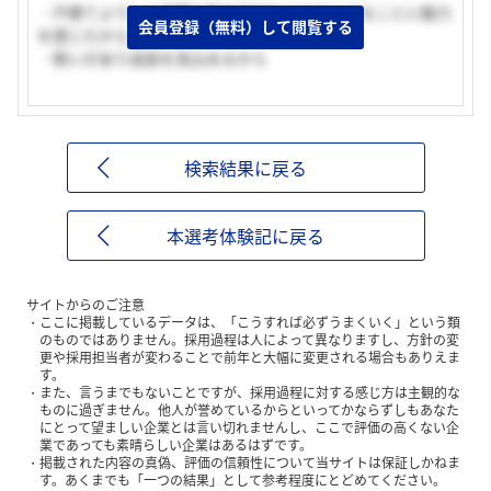
・戸建てよりも大規模な集合住宅をカタチにすることに魅力
会員登録（無料）して閲覧する
を感じたから。
・勢いがあり成長を見込めるから
検索結果に戻る
本選考体験記に戻る
サイトからのご注意
ここに掲載しているデータは、「こうすれば必ずうまくいく」という類
のものではありません。採用過程は人によって異なりますし、方針の変
更や採用担当者が変わることで前年と大幅に変更される場合もありえま
す。
また、言うまでもないことですが、採用過程に対する感じ方は主観的な
ものに過ぎません。他人が誉めているからといってかならずしもあなた
にとって望ましい企業とは言い切れませんし、ここで評価の高くない企
業であっても素晴らしい企業はあるはずです。
掲載された内容の真偽、評価の信頼性について当サイトは保証しかねま
す。あくまでも「一つの結果」として参考程度にとどめてください。