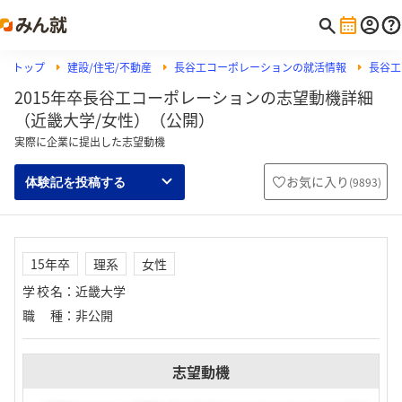
トップ
建設/住宅/不動産
長谷工コーポレーションの就活情報
長谷工
2015年卒長谷工コーポレーションの志望動機詳細
（近畿大学/女性）（公開）
実際に企業に提出した志望動機
お気に入り
(
9893
)
体験記を投稿する
15年卒
理系
女性
学校名
：
近畿大学
職種
：
非公開
志望動機