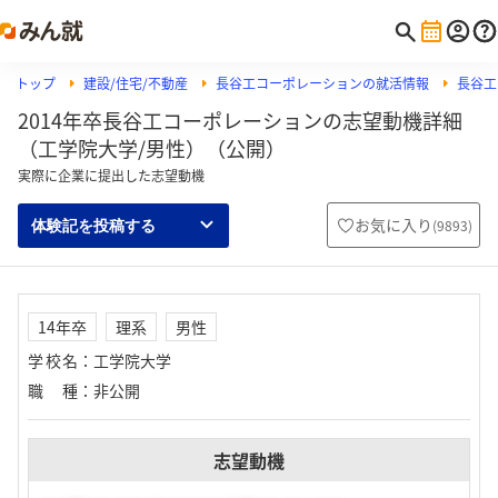
トップ
建設/住宅/不動産
長谷工コーポレーションの就活情報
長谷工
2014年卒長谷工コーポレーションの志望動機詳細
（工学院大学/男性）（公開）
実際に企業に提出した志望動機
お気に入り
(
9893
)
体験記を投稿する
14年卒
理系
男性
学校名
：
工学院大学
職種
：
非公開
志望動機