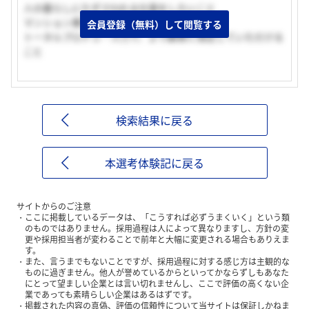
人の暮らしにたずさわれる仕事をしたいこと
マンション業界トップの業績があること
会員登録（無料）して閲覧する
トータルプロデュ―ス力で、より顧客に満足していただける
こと
検索結果に戻る
本選考体験記に戻る
サイトからのご注意
ここに掲載しているデータは、「こうすれば必ずうまくいく」という類
のものではありません。採用過程は人によって異なりますし、方針の変
更や採用担当者が変わることで前年と大幅に変更される場合もありえま
す。
また、言うまでもないことですが、採用過程に対する感じ方は主観的な
ものに過ぎません。他人が誉めているからといってかならずしもあなた
にとって望ましい企業とは言い切れませんし、ここで評価の高くない企
業であっても素晴らしい企業はあるはずです。
掲載された内容の真偽、評価の信頼性について当サイトは保証しかねま