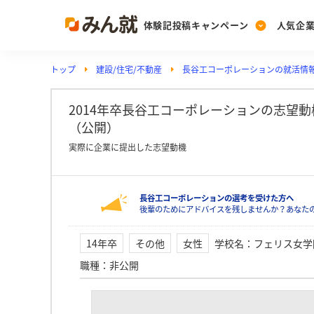
体験記投稿キャンペーン
人気企
トップ
建設/住宅/不動産
長谷工コーポレーションの就活情
Post
Ranking
PickUp
投稿する
ランキングを見る
注目の企業特集
2014年卒長谷工コーポレーションの志望
（公開）
実際に企業に提出した志望動機
Vote
投票する
長谷工コーポレーションの選考を受けた方へ
動画で知ろう！業界・
後輩のためにアドバイスを残しませんか？あなた
14年卒
その他
女性
学校名
：
フェリス女学
職種
：
非公開