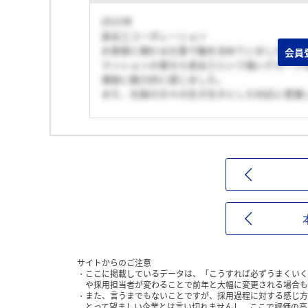
2015年
長谷工コーポレーション
お客様と関わる仕事で軸を決めていました。
会員
マンションの事なら長谷工という強いグループ
連結に魅力的に感じました。
また、社員の方々の生き生きとした対応に感激
サイトからのご注意
ここに掲載しているデータは、「こうすれば必ずうまくいく
や採用担当者が変わることで前年と大幅に変更される場合も
また、言うまでもないことですが、採用過程に対する感じ方
とって望ましい企業とは言い切れませんし、ここで評価の高