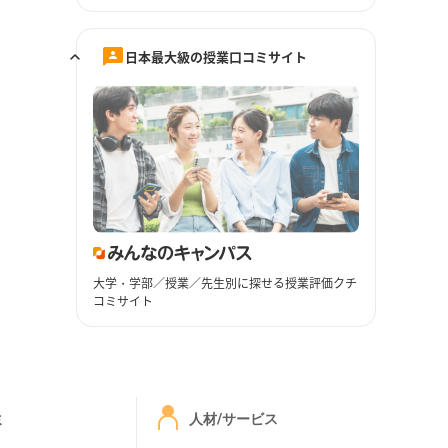
日本最大級の授業口コミサイト
大学・学部／授業／先生別に探せる授業評価クチ
コミサイト
ミ
人材/サービス