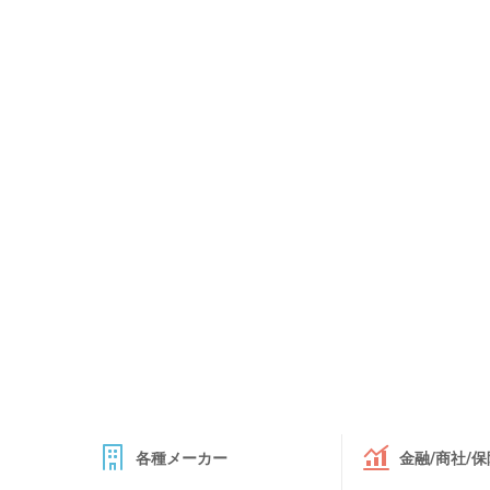
各種メーカー
金融/商社/保