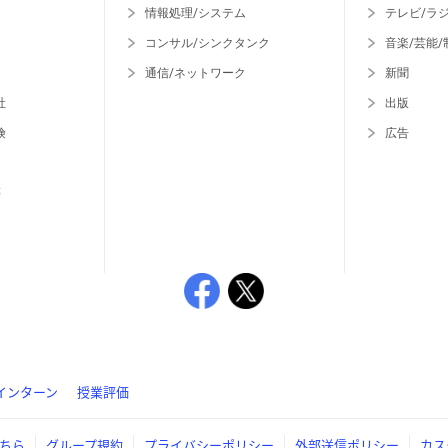
情報処理/システム
テレビ/ラ
コンサル/シンクタンク
音楽/芸能/
通信/ネットワーク
新聞
社
出版
険
広告
等
インターン
授業評価
ちら
グループ規約
プライバシーポリシー
外部送信ポリシー
カス