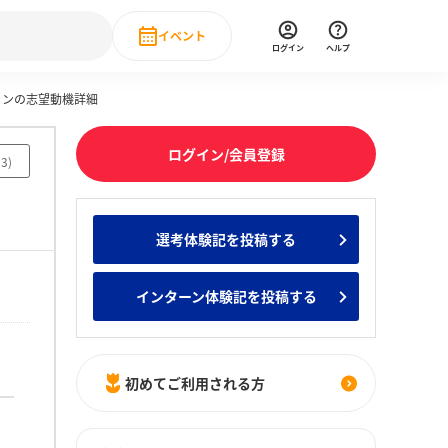
イベント
ログイン
ヘルプ
ョンの志望動機詳細
Event
の新卒就職人気企業ランキング
みんなのインターン人気企業ランキン
直近のイベント一覧
ログイン/会員登録
93
)
もっと見る
 IT・DX現場社員インタビュー
選考体験記を投稿する
の新卒就職人気企業ランキング
みんなのインターン人気企業ランキン
インターン体験記を投稿する
初めてご利用される方