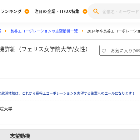
業ランキング
注目の企業・IT/DX特集
報
長谷工コーポレーションの志望動機一覧
2014年卒長谷工コーポレーシ
注目の企業特集
みんなのIT業界新卒就職人気企業ランキング
みんな
[27卒] 本選考体験記投稿キャンペーン
28卒 注目企業特集
27卒 注目企業特集
みんなのDX企業就職ブランド調査
動機詳細（フェリス女学院大学/女性）
お気に入り
(
98
注目のIT・DX企業特集
28卒 IT・DX企業特集
27卒 IT・DX企業特集
28卒
みんなのIT業界新卒就職人気企業ランキング
みんな
企業研究
の就活体験は、これから長谷工コーポレーションを志望する後輩へのエールになります！
院大学
志望動機