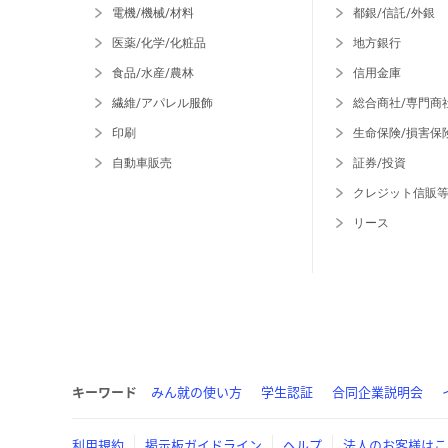
電機/機械/材料
都銀/信託/外銀
医薬/化学/化粧品
地方銀行
食品/水産/農林
信用金庫
繊維/アパレル服飾
総合商社/専門商
印刷
生命保険/損害保
自動車販売
証券/投資
クレジット信販
リース
キーワード
みん就の使い方
学生認証
合同企業説明会
利用規約
掲示板ガイドライン
ヘルプ
法人のお客様はこ