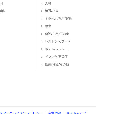
ジオ
人材
制作
流通/小売
トラベル/航空/運輸
教育
建設/住宅/不動産
レストラン/フード
ホテル/レジャー
インフラ/官公庁
医療/福祉/その他
タマーハラスメントポリシー
企業情報
サイトマップ