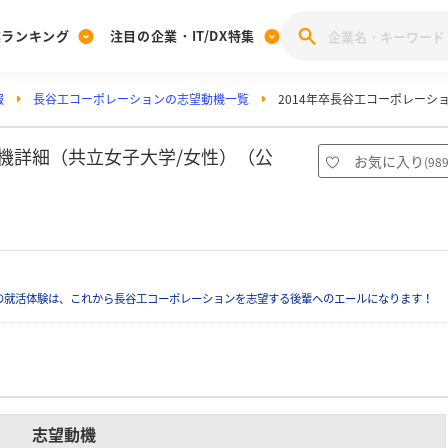
業ランキング
注目の企業・IT/DX特集
報
長谷工コーポレーションの志望動機一覧
2014年卒長谷工コーポレーシ
注目の企業特集
みんなのIT業界新卒就職人気企業ランキング
みんな
[27卒] 本選考体験記投稿キャンペーン
28卒 注目企業特集
27卒 注目企業特集
みんなのDX企業就職ブランド調査
動機詳細（共立女子大学/女性）（公
お気に入り
(
98
注目のIT・DX企業特集
28卒 IT・DX企業特集
27卒 IT・DX企業特集
28卒
みんなのIT業界新卒就職人気企業ランキング
みんな
企業研究
の就活体験は、これから長谷工コーポレーションを志望する後輩へのエールになります！
志望動機