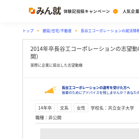
体験記投稿キャンペーン
人気企
トップ
建設/住宅/不動産
長谷工コーポレーションの就活情
Post
Ranking
PickUp
投稿する
ランキングを見る
注目の企業特集
2014年卒長谷工コーポレーションの志望
開）
実際に企業に提出した志望動機
Vote
投票する
長谷工コーポレーションの選考を受けた方へ
動画で知ろう！業界・
後輩のためにアドバイスを残しませんか？あなた
14年卒
文系
女性
学校名
：
共立女子大学
職種
：
非公開