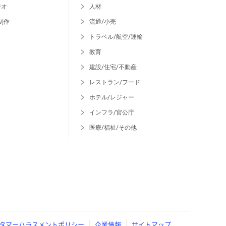
ジオ
人材
制作
流通/小売
トラベル/航空/運輸
教育
建設/住宅/不動産
レストラン/フード
ホテル/レジャー
インフラ/官公庁
医療/福祉/その他
タマーハラスメントポリシー
企業情報
サイトマップ