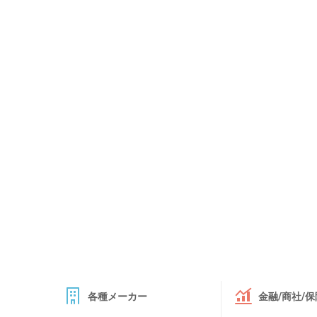
各種メーカー
金融/商社/保