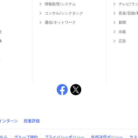
情報処理/システム
テレビ/ラ
コンサル/シンクタンク
音楽/芸能/
通信/ネットワーク
新聞
社
出版
険
広告
等
インターン
授業評価
ちら
グループ規約
プライバシーポリシー
外部送信ポリシー
カス