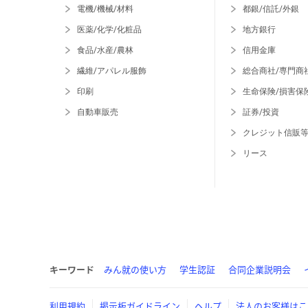
電機/機械/材料
都銀/信託/外銀
医薬/化学/化粧品
地方銀行
食品/水産/農林
信用金庫
繊維/アパレル服飾
総合商社/専門商
印刷
生命保険/損害保
自動車販売
証券/投資
クレジット信販
リース
キーワード
みん就の使い方
学生認証
合同企業説明会
利用規約
掲示板ガイドライン
ヘルプ
法人のお客様はこ