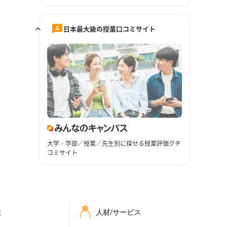
日本最大級の授業口コミサイト
大学・学部／授業／先生別に探せる授業評価クチ
コミサイト
ミ
人材/サービス