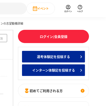
イベント
ログイン
ヘルプ
ョンの志望動機詳細
Event
の新卒就職人気企業ランキング
みんなのインターン人気企業ランキン
直近のイベント一覧
ログイン/会員登録
93
)
もっと見る
 IT・DX現場社員インタビュー
選考体験記を投稿する
の新卒就職人気企業ランキング
みんなのインターン人気企業ランキン
インターン体験記を投稿する
初めてご利用される方