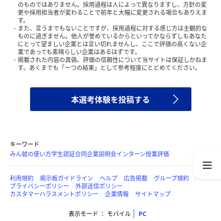
のものではありません。採用過程は人によって異なりますし、方針の変
更や採用担当者が変わることで前年と大幅に変更される場合もありえま
す。
また、言うまでもないことですが、採用過程に対する感じ方は主観的な
ものに過ぎません。他人が誉めているからといってかならずしもあなた
にとって望ましい企業とは言い切れませんし、ここで評価の高くない企
業であっても素晴らしい企業はあるはずです。
掲載された内容の真偽、評価の信頼性について当サイトは保証しかねま
す。あくまでも「一つの結果」として参考程度にとどめてください。
本選考体験を投稿する
キーワード
みん就の使い方
学生認証
合同企業説明会
インターン
授業評価
利用規約
掲示板ガイドライン
ヘルプ
広告掲載
グループ規約
プライバシーポリシー
外部送信ポリシー
カスタマーハラスメントポリシー
企業情報
サイトマップ
表示モード
モバイル
PC