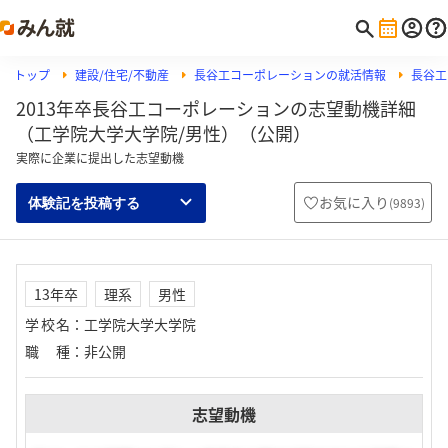
トップ
建設/住宅/不動産
長谷工コーポレーションの就活情報
長谷工
2013年卒長谷工コーポレーションの志望動機詳細
（工学院大学大学院/男性）（公開）
実際に企業に提出した志望動機
お気に入り
(
9893
)
体験記を投稿する
13年卒
理系
男性
学校名
：
工学院大学大学院
職種
：
非公開
志望動機