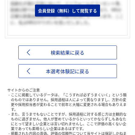
高齢化が進む日本において、インフォームドコンセント等、
医療分野での情報の持つ意味はますます大きくなり、MRの
会員登録（無料）して閲覧する
正確な医薬品情報の伝達と収集は必須となっています。ここ
に、私はMRのやりがいを見いだしました。
検索結果に戻る
本選考体験記に戻る
サイトからのご注意
ここに掲載しているデータは、「こうすれば必ずうまくいく」という類
のものではありません。採用過程は人によって異なりますし、方針の変
更や採用担当者が変わることで前年と大幅に変更される場合もありえま
す。
また、言うまでもないことですが、採用過程に対する感じ方は主観的な
ものに過ぎません。他人が誉めているからといってかならずしもあなた
にとって望ましい企業とは言い切れませんし、ここで評価の高くない企
業であっても素晴らしい企業はあるはずです。
掲載された内容の真偽、評価の信頼性について当サイトは保証しかねま