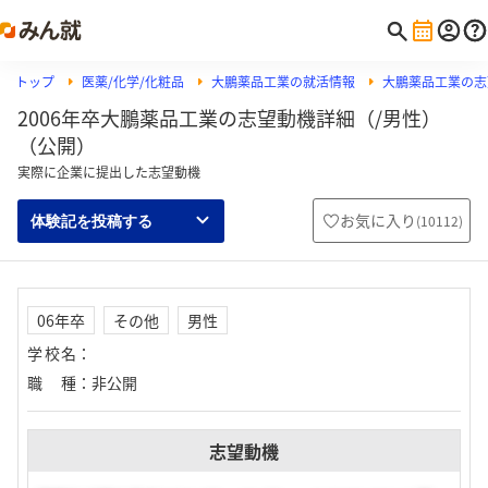
トップ
医薬/化学/化粧品
大鵬薬品工業の就活情報
大鵬薬品工業の志
2006年卒大鵬薬品工業の志望動機詳細（/男性）
（公開）
実際に企業に提出した志望動機
お気に入り
(
10112
)
体験記を投稿する
06年卒
その他
男性
学校名
：
職種
：
非公開
志望動機