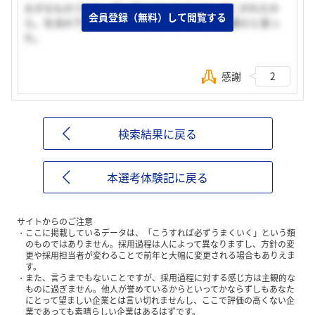
大きなものづくり、唯一無二のものづくりにあこがれたか
会員登録（無料）して閲覧する
ら。生活の下支えとなる、社会貢献性の高い仕事だと思っ
た。
感謝
2
検索結果に戻る
本選考体験記に戻る
サイトからのご注意
ここに掲載しているデータは、「こうすれば必ずうまくいく」という類
のものではありません。採用過程は人によって異なりますし、方針の変
更や採用担当者が変わることで前年と大幅に変更される場合もありえま
す。
また、言うまでもないことですが、採用過程に対する感じ方は主観的な
ものに過ぎません。他人が誉めているからといってかならずしもあなた
にとって望ましい企業とは言い切れませんし、ここで評価の高くない企
業であっても素晴らしい企業はあるはずです。