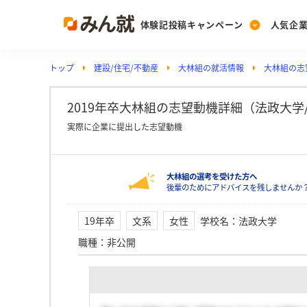
体験記投稿キャンペーン
人気企
トップ
建設/住宅/不動産
大林組の就活情報
大林組の志
Post
Ranking
PickUp
投稿する
ランキングを見る
注目の企業特集
2019年卒大林組の志望動機詳細（法政大学
実際に企業に提出した志望動機
Vote
大林組の選考を受けた方へ
投票する
後輩のためにアドバイスを残しませんか
動画で知ろう！業界・
19年卒
文系
女性
学校名
：
法政大学
職種
：
非公開