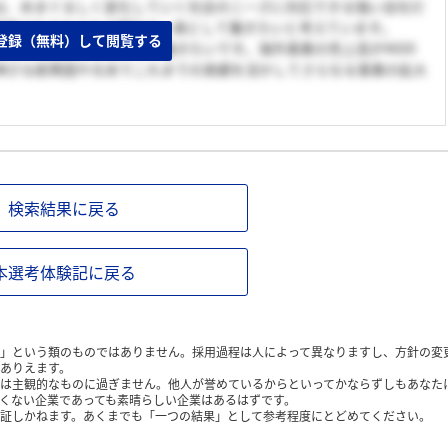
は、めまぐるしく変化していく社会のニーズに対応できる強い会社だ
挑戦されておられる御社の一員として働きたいと考えています。
登録（無料）して閲覧する
分の海外経験を生かして働きたいです。海外事業の売上高が4600
伸びる新興国や北米でこれまでの実績を活かしてさらなる事業の拡大
検索結果に戻る
本選考体験記に戻る
」という類のものではありません。採用過程は人によって異なりますし、方針の変
ありえます。
は主観的なものに過ぎません。他人が誉めているからといってかならずしもあなた
くない企業であっても素晴らしい企業はあるはずです。
証しかねます。あくまでも「一つの結果」として参考程度にとどめてください。