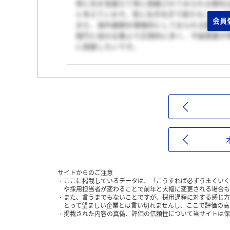
常に先を見据えて常に挑戦されておられる御社
と考えています。常に先手先手で新たなことに
会員
また、海外展開を積極的にしておられる御社で自
億円と他の企業より圧倒的に多く、今後需要が
に貢献したいです。
サイトからのご注意
ここに掲載しているデータは、「こうすれば必ずうまくいく
や採用担当者が変わることで前年と大幅に変更される場合も
また、言うまでもないことですが、採用過程に対する感じ方
とって望ましい企業とは言い切れませんし、ここで評価の高
掲載された内容の真偽、評価の信頼性について当サイトは保