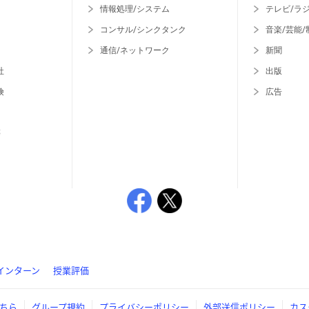
情報処理/システム
テレビ/ラ
コンサル/シンクタンク
音楽/芸能/
通信/ネットワーク
新聞
社
出版
険
広告
等
インターン
授業評価
ちら
グループ規約
プライバシーポリシー
外部送信ポリシー
カス