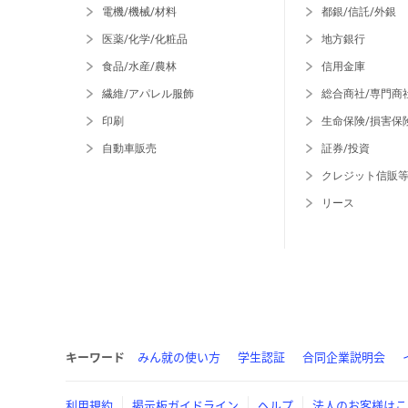
電機/機械/材料
都銀/信託/外銀
医薬/化学/化粧品
地方銀行
食品/水産/農林
信用金庫
繊維/アパレル服飾
総合商社/専門商
印刷
生命保険/損害保
自動車販売
証券/投資
クレジット信販
リース
キーワード
みん就の使い方
学生認証
合同企業説明会
利用規約
掲示板ガイドライン
ヘルプ
法人のお客様はこ