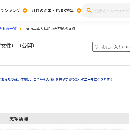
業ランキング
注目の企業・IT/DX特集
望動機一覧
2019年卒大林組の志望動機詳細
注目の企業特集
みんなのIT業界新卒就職人気企業ランキング
みんな
[27卒] 本選考体験記投稿キャンペーン
28卒 注目企業特集
27卒 注目企業特集
みんなのDX企業就職ブランド調査
/女性）（公開）
お気に入り
(
116
注目のIT・DX企業特集
28卒 IT・DX企業特集
27卒 IT・DX企業特集
28卒
みんなのIT業界新卒就職人気企業ランキング
みんな
？あなたの就活体験は、これから大林組を志望する後輩へのエールになります！
企業研究
志望動機