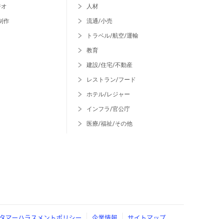
ジオ
人材
制作
流通/小売
トラベル/航空/運輸
教育
建設/住宅/不動産
レストラン/フード
ホテル/レジャー
インフラ/官公庁
医療/福祉/その他
タマーハラスメントポリシー
企業情報
サイトマップ