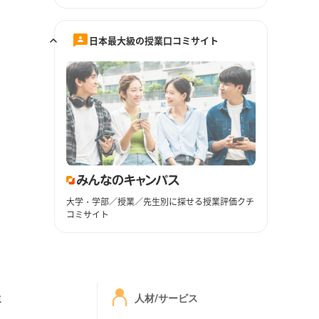
日本最大級の授業口コミサイト
大学・学部／授業／先生別に探せる授業評価クチ
コミサイト
ミ
人材/サービス