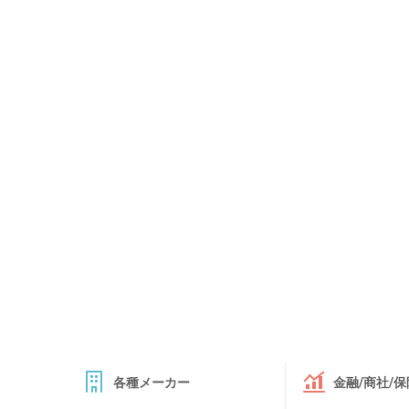
各種メーカー
金融/商社/保