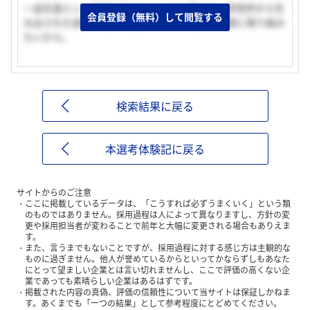
一品生産という創造的なものづくりに携わり、研究所から生
会員登録（無料）して閲覧する
み出された成果を現場に役立つ形にする技術開発に取り組み
たいから。
検索結果に戻る
本選考体験記に戻る
サイトからのご注意
ここに掲載しているデータは、「こうすれば必ずうまくいく」という類
のものではありません。採用過程は人によって異なりますし、方針の変
更や採用担当者が変わることで前年と大幅に変更される場合もありえま
す。
また、言うまでもないことですが、採用過程に対する感じ方は主観的な
ものに過ぎません。他人が誉めているからといってかならずしもあなた
にとって望ましい企業とは言い切れませんし、ここで評価の高くない企
業であっても素晴らしい企業はあるはずです。
掲載された内容の真偽、評価の信頼性について当サイトは保証しかねま
す。あくまでも「一つの結果」として参考程度にとどめてください。