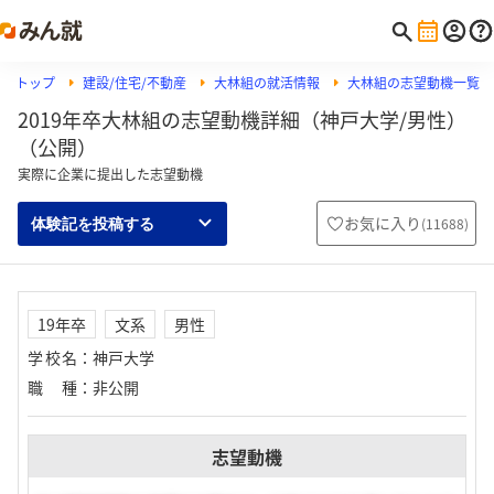
トップ
建設/住宅/不動産
大林組の就活情報
大林組の志望動機一覧
2019年卒大林組の志望動機詳細（神戸大学/男性）
（公開）
実際に企業に提出した志望動機
お気に入り
(
11688
)
体験記を投稿する
19年卒
文系
男性
学校名
：
神戸大学
職種
：
非公開
志望動機