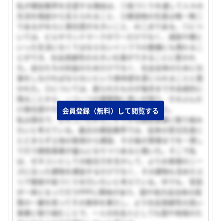
私が建設業界を志望する理由は、①街づくりを通して人々の
生活を根底から支えられること、②建造物の生産は唯一無二
であるがゆえに責任感が大きいこと、の二点である。①につ
いては、ビルやランドマークタワーだけでなく、道路や橋と
いった生活になくてはならないインフラの整備にも携わるこ
とができ、社会貢献性の大きい仕事ができることに惹かれ
た。自分たちの利益のためだけでなく、社会全体のために仕
事をしなければならないという使命感を感じられることに惹
かれた。②については、創られたものが後世まで半永続的に
残ることから、一つ一つの建築物に思いが宿り、そのぶんだ
け責任感ややりがいが大きくなることに惹かれた。
会員登録（無料）して閲覧する
私は貴社で、ゼネコンだからこそできる開発事業に取り組み
たいと考えている。最近の建設業界では、従来の受注生産に
とどまらず土地の取得から建設、その後の管理までを一貫し
て行う開発事業が盛んになりつつあると聞いた。そこで私
は、ゼネコンとしての総合力を生かして、よりお客様のニー
ズに沿った建物を建設するだけでなく、その建物も含めたエ
リア開発や街づくりを行いたいと考えている。中でも、官民
が一体となって行うPPPに興味があり、国や地方自治体の政
策の一翼を担ってその使命を果たし、より社会貢献性の高い
事業に取り組むことで、一人の社会人としても国や地域のた