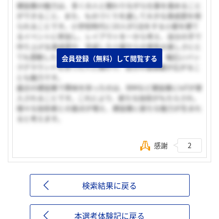
建設業の魅力は、多くの人と関わりながら仕事を進めること
ができること、また、ものづくりを通して大きな達成感を得
られることです。小学校時代に10人が1泊をする小屋を建て
るイベントに参加し、レイアウトを一から考え、自分の手で
作り上げる達成感や、完成した小屋からの景色の美しさにと
ても感動したことが記憶に残っています。また、幅広いバッ
会員登録（無料）して閲覧する
クグラウンドを持った人と関わり、自分の価値観が広がるこ
とも魅力です。
最近の建設業で興味を持ったのは、BIMなど建設業にIoTが導
入されることです。これにより、新たな技術がもたらされ、
様々な技術者との接点が増え、建設業に新たな魅力が生まれ
ると考えます。
感謝
2
検索結果に戻る
本選考体験記に戻る