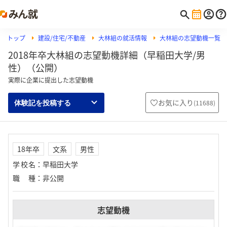
トップ
建設/住宅/不動産
大林組の就活情報
大林組の志望動機一覧
2018年卒大林組の志望動機詳細（早稲田大学/男
性）（公開）
実際に企業に提出した志望動機
お気に入り
(
11688
)
体験記を投稿する
18年卒
文系
男性
学校名
：
早稲田大学
職種
：
非公開
志望動機