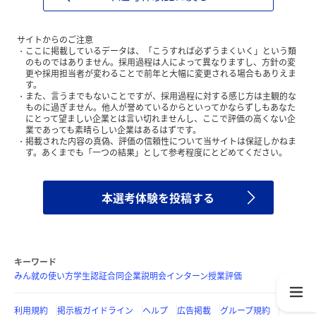
サイトからのご注意
ここに掲載しているデータは、「こうすれば必ずうまくいく」という類
のものではありません。採用過程は人によって異なりますし、方針の変
更や採用担当者が変わることで前年と大幅に変更される場合もありえま
す。
また、言うまでもないことですが、採用過程に対する感じ方は主観的な
ものに過ぎません。他人が誉めているからといってかならずしもあなた
にとって望ましい企業とは言い切れませんし、ここで評価の高くない企
業であっても素晴らしい企業はあるはずです。
掲載された内容の真偽、評価の信頼性について当サイトは保証しかねま
す。あくまでも「一つの結果」として参考程度にとどめてください。
本選考体験を投稿する
キーワード
みん就の使い方
学生認証
合同企業説明会
インターン
授業評価
利用規約
掲示板ガイドライン
ヘルプ
広告掲載
グループ規約