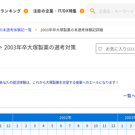
業ランキング
注目の企業・IT/DX特集
の本選考体験記一覧
2003年卒大塚製薬の本選考体験記詳細
注目の企業特集
みんなのIT業界新卒就職人気企業ランキング
みんな
[27卒] 本選考体験記投稿キャンペーン
28卒 注目企業特集
27卒 注目企業特集
みんなのDX企業就職ブランド調査
 2003年卒大塚製薬の選考対策
お気に入り
(
221
注目のIT・DX企業特集
28卒 IT・DX企業特集
27卒 IT・DX企業特集
28卒
みんなのIT業界新卒就職人気企業ランキング
みんな
あなたの就活体験は、これから大塚製薬を志望する後輩へのエールになります！
企業研究
一覧
2002年
2003
1
12
1
2
3
4
5
6
7
8
9
10
11
12
1
2