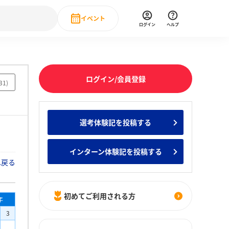
イベント
ログイン
ヘルプ
Event
の新卒就職人気企業ランキング
みんなのインターン人気企業ランキン
直近のイベント一覧
ログイン/会員登録
31
)
もっと見る
 IT・DX現場社員インタビュー
選考体験記を投稿する
の新卒就職人気企業ランキング
みんなのインターン人気企業ランキン
インターン体験記を投稿する
へ戻る
初めてご利用される方
年
3