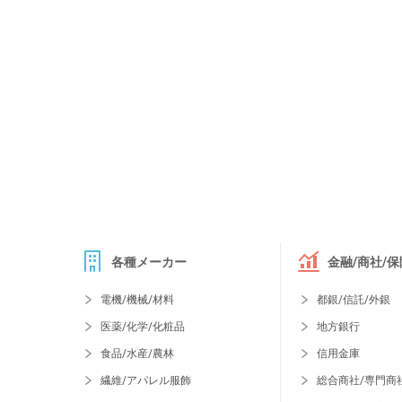
各種メーカー
金融/商社/保
電機/機械/材料
都銀/信託/外銀
医薬/化学/化粧品
地方銀行
食品/水産/農林
信用金庫
繊維/アパレル服飾
総合商社/専門商