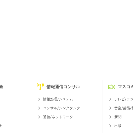
険
情報通信コンサル
マスコ
情報処理/システム
テレビ/ラ
コンサル/シンクタンク
音楽/芸能/
通信/ネットワーク
新聞
社
出版