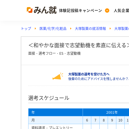
体験記投稿キャンペーン
人気企
トップ
医薬/化学/化粧品
大塚製薬の就活情報
大塚製薬
Post
Ranking
PickUp
投稿する
ランキングを見る
注目の企業特集
＜和やかな面接で志望動機を素直に伝える＞
面接・選考フロー・ES・志望動機
Vote
大塚製薬の選考を受けた方へ
投票する
後輩のためにアドバイスを残しませんか？
動画で知ろう！業界・
選考スケジュール
年
2001年
月
6
7
8
9
10
1
資料請求・プレエントリー