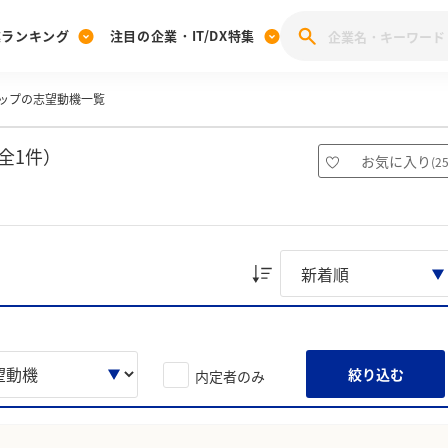
業ランキング
注目の企業・IT/DX特集
ップの志望動機一覧
注目の企業特集
みんなのIT業界新卒就職人気企業ランキング
みんな
[27卒] 本選考体験記投稿キャンペーン
28卒 注目企業特集
27卒 注目企業特集
みんなのDX企業就職ブランド調査
全1件）
お気に入り
(
2
注目のIT・DX企業特集
28卒 IT・DX企業特集
27卒 IT・DX企業特集
28卒
みんなのIT業界新卒就職人気企業ランキング
みんな
企業研究
絞り込む
内定者のみ