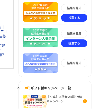
結果を見る
投票する
業
三井
結果を見る
三菱
三
投票する
工建
ッ
務店
結果を見る
ギフト付キャンペーン一覧
［27卒］本選考体験記投稿
キャンペーン