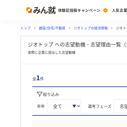
体験記投稿キャンペーン
人気企
トップ
建設/住宅/不動産
ジオトップの就活情報
ジオト
Post
Ranking
PickUp
投稿する
ランキングを見る
注目の企業特集
ジオトップ への志望動機・志望理由一覧（
実際に企業に提出した志望動機
Vote
投票する
1
全
件
動画で知ろう！業界・
絞り込み
卒年
選考フェーズ