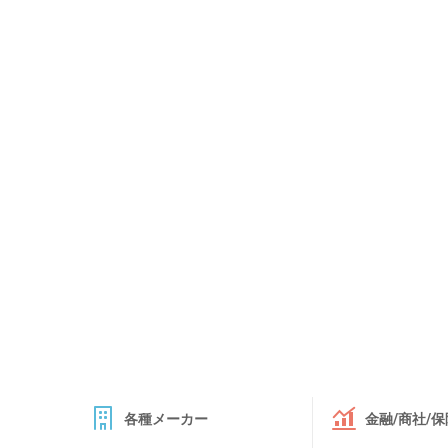
各種メーカー
金融/商社/保