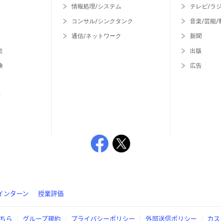
情報処理/システム
テレビ/ラ
コンサル/シンクタンク
音楽/芸能/
通信/ネットワーク
新聞
社
出版
険
広告
等
インターン
授業評価
ちら
グループ規約
プライバシーポリシー
外部送信ポリシー
カス