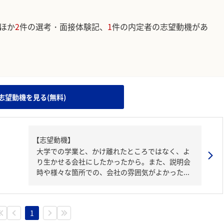
ほか
2
件の選考・面接体験記、
1
件の内定者の志望動機があ
。
志望動機を見る(無料)
【志望動機】
大学での学業と、かけ離れたところではなく、よ
り生かせる会社にしたかったから。また、説明会
時や様々な箇所での、会社の雰囲気がよかった...
1