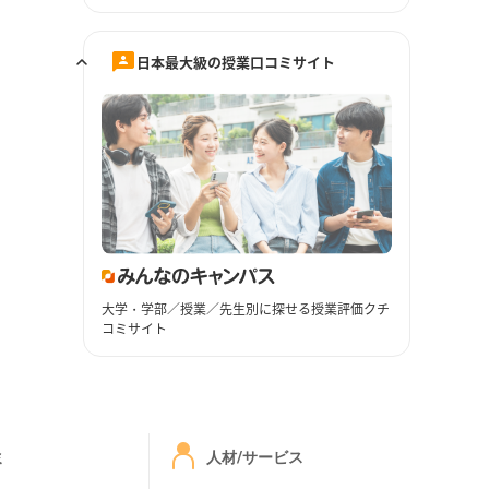
日本最大級の授業口コミサイト
大学・学部／授業／先生別に探せる授業評価クチ
コミサイト
ミ
人材/サービス