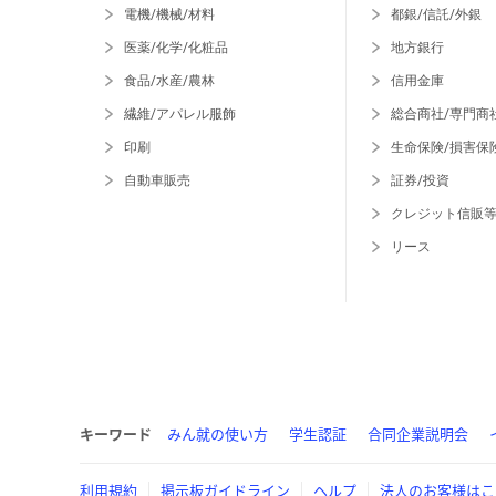
電機/機械/材料
都銀/信託/外銀
医薬/化学/化粧品
地方銀行
食品/水産/農林
信用金庫
繊維/アパレル服飾
総合商社/専門商
印刷
生命保険/損害保
自動車販売
証券/投資
クレジット信販
リース
キーワード
みん就の使い方
学生認証
合同企業説明会
利用規約
掲示板ガイドライン
ヘルプ
法人のお客様はこ