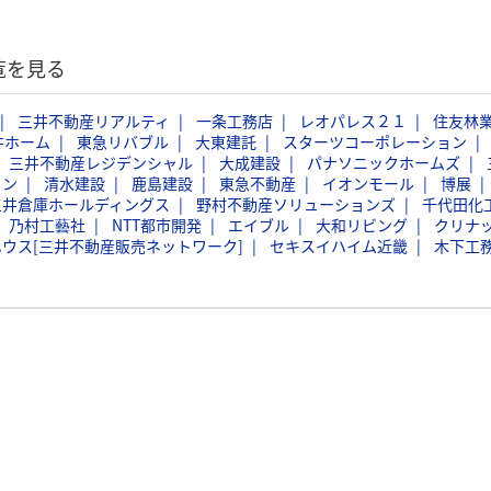
覧を見る
三井不動産リアルティ
一条工務店
レオパレス２１
住友林
井ホーム
東急リバブル
大東建託
スターツコーポレーション
三井不動産レジデンシャル
大成建設
パナソニックホームズ
ョン
清水建設
鹿島建設
東急不動産
イオンモール
博展
三井倉庫ホールディングス
野村不動産ソリューションズ
千代田化
乃村工藝社
NTT都市開発
エイブル
大和リビング
クリナ
ウス[三井不動産販売ネットワーク]
セキスイハイム近畿
木下工