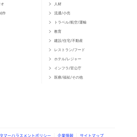
ジオ
人材
制作
流通/小売
トラベル/航空/運輸
教育
建設/住宅/不動産
レストラン/フード
ホテル/レジャー
インフラ/官公庁
医療/福祉/その他
タマーハラスメントポリシー
企業情報
サイトマップ