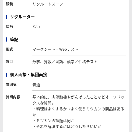
リクルートスーツ
服装
リクルーター
ない
接触
筆記
マークシート／Webテスト
形式
数学、算数／国語、漢字／性格テスト
課目
個人面接・集団面接
普通
雰囲気
基本的に、志望動機やがんばったことなどオーソドッ
質問内容
クスな質問。
・料理はよくするか→よく使うミツカンの商品はある
か
・ミツカンの課題は何か
・それを解決するにはどうしたらいいか