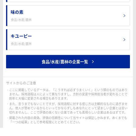
味の素
食品/水産/農林
キユーピー
食品/水産/農林
食品/水産/農林の企業一覧
サイトからのご注意
ここに掲載しているデータは、「こうすれば必ずうまくいく」という類のものではあり
ません。採用過程は人によって異なりますし、方針の変更や採用担当者が変わることで
前年と大幅に変更される場合もありえます。
また、言うまでもないことですが、採用過程に対する感じ方は主観的なものに過ぎませ
ん。他人が誉めているからといってかならずしもあなたにとって望ましい企業とは言い
切れませんし、ここで評価の高くない企業であっても素晴らしい企業はあるはずです。
掲載された内容の真偽、評価の信頼性について当サイトは保証しかねます。あくまでも
「一つの結果」として参考程度にとどめてください。