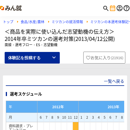
トップ
食品/水産/農林
ミツカンの就活情報
ミツカンの本選考体験記
＜商品を実際に使い込んだ志望動機の伝え方＞
2014年卒ミツカンの選考対策(2013/04/12公開)
面接・選考フロー・ES・志望動機
お気に入り
(
21916
)
体験記を投稿する
一覧へ戻る
選考スケジュール
年
2012年
2013年
月
6
7
8
9
10
11
12
1
2
3
4
5
6
7
8
9
資料請求・プレ
エントリー