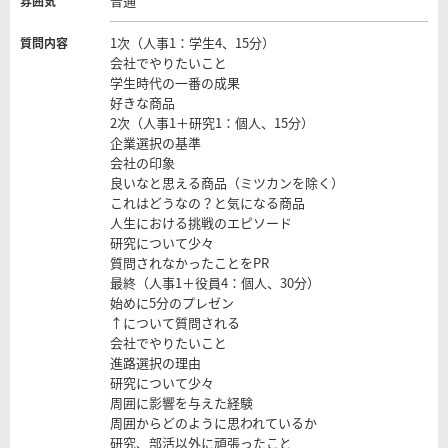
普通
雰囲気
1次（人事1：学生4、15分）
質問内容
会社でやりたいこと
学生時代の一番の成果
好きな商品
2次（人事1＋研究1：個人、15分）
企業選択の基準
会社の印象
良いなと思える商品（ミツカンを除く）
これはどうなの？と気になる商品
人生における挑戦のエピソード
研究について少々
質問されなかったことをPR
最終（人事1＋役員4：個人、30分）
始めに5分のプレゼン
↑について質問される
会社でやりたいこと
進路選択の理由
研究について少々
周囲に影響を与えた経験
周囲からどのように思われているか
研究、部活以外に頑張ったこと