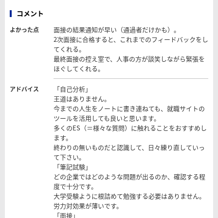
コメント
面接の結果通知が早い（通過者だけかも）。
よかった点
2次面接に合格すると、これまでのフィードバックをし
てくれる。
最終面接の控え室で、人事の方が談笑しながら緊張を
ほぐしてくれる。
「自己分析」
アドバイス
王道はありません。
今までの人生をノートに書き連ねても、就職サイトの
ツールを活用しても良いと思います。
多くのES（＝様々な質問）に触れることをおすすめし
ます。
終わりの無いものだと認識して、日々練り直していっ
て下さい。
「筆記試験」
どの企業ではどのような問題が出るのか、確認する程
度で十分です。
大学受験ように根詰めて勉強する必要はありません。
労力対効果が薄いです。
「面接」