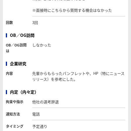
※面接時にこちらから質問する機会はなかった
3回
回数
OB／OG訪問
しなかった
OB／OG訪問
は
企業研究
先輩からもらったパンフレットや、HP（特にニュース
内容
リリース）を参考にした。
内定（内々定）
他社の選考辞退
拘束や指示
電話
通知方法
予定通り
タイミング