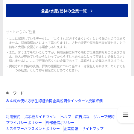
食品/水産/農林の企業一覧
サイトからのご注意
ここに掲載しているデータは、「こうすれば必ずうまくいく」という類のものではあり
ません。採用過程は人によって異なりますし、方針の変更や採用担当者が変わることで
前年と大幅に変更される場合もありえます。
また、言うまでもないことですが、採用過程に対する感じ方は主観的なものに過ぎませ
ん。他人が誉めているからといってかならずしもあなたにとって望ましい企業とは言い
切れませんし、ここで評価の高くない企業であっても素晴らしい企業はあるはずです。
掲載された内容の真偽、評価の信頼性について当サイトは保証しかねます。あくまでも
「一つの結果」として参考程度にとどめてください。
キーワード
みん就の使い方
学生認証
合同企業説明会
インターン
授業評価
利用規約
掲示板ガイドライン
ヘルプ
広告掲載
グループ規約
プライバシーポリシー
外部送信ポリシー
カスタマーハラスメントポリシー
企業情報
サイトマップ