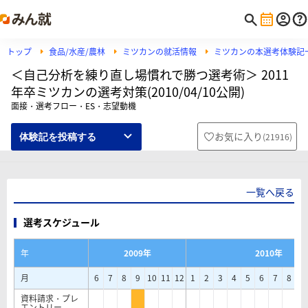
トップ
食品/水産/農林
ミツカンの就活情報
ミツカンの本選考体験記
＜自己分析を練り直し場慣れで勝つ選考術＞ 2011
年卒ミツカンの選考対策(2010/04/10公開)
面接・選考フロー・ES・志望動機
お気に入り
(
21916
)
体験記を投稿する
一覧へ戻る
選考スケジュール
年
2009年
2010年
月
6
7
8
9
10
11
12
1
2
3
4
5
6
7
8
9
資料請求・プレ
エントリー