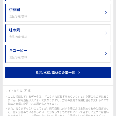
伊藤園
食品/水産/農林
味の素
食品/水産/農林
キユーピー
食品/水産/農林
食品/水産/農林の企業一覧
サイトからのご注意
ここに掲載しているデータは、「こうすれば必ずうまくいく」という類のものではあり
ません。採用過程は人によって異なりますし、方針の変更や採用担当者が変わることで
前年と大幅に変更される場合もありえます。
また、言うまでもないことですが、採用過程に対する感じ方は主観的なものに過ぎませ
ん。他人が誉めているからといってかならずしもあなたにとって望ましい企業とは言い
切れませんし、ここで評価の高くない企業であっても素晴らしい企業はあるはずです。