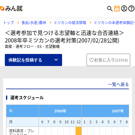
トップ
食品/水産/農林
ミツカンの就活情報
ミツカンの本選考体験記
＜選考参加で見つける志望軸と迅速な合否連絡＞
2008年卒ミツカンの選考対策(2007/02/28公開)
面接・選考フロー・ES・志望動機
お気に入り
(
21916
)
体験記を投稿する
一覧へ戻る
選考スケジュール
年
2006年
2007年
月
6
7
8
9
10
11
12
1
2
3
4
5
6
7
8
9
資料請求・プレ
エントリー