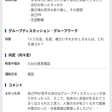
・会社を知ったきっかけ
・展示場の見学の有り無し，その感想
・自己PR
・志望動機
グループディスカッション・グループワーク
7人でお金，名誉，権力いずれかをとるならば，どれ
内容
を選ぶか？
内定（内々定）
入社の意思確認
拘束や指示
電話
通知方法
コメント
自己PRが苦手な自分はグループディスカッションがあ
よかった点
りがたっかった．そこで，気持ちに余裕が生まれてう
まく伝えられたと思う．人事の方が気さくな方で面接
が面白かった・社長面接は緊張しましたけど・・・