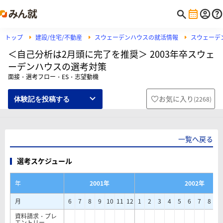
トップ
建設/住宅/不動産
スウェーデンハウスの就活情報
スウェーデ
＜自己分析は2月頭に完了を推奨＞ 2003年卒スウェ
ーデンハウスの選考対策
面接・選考フロー・ES・志望動機
お気に入り
(
2268
)
体験記を投稿する
一覧へ戻る
選考スケジュール
年
2001年
2002年
月
6
7
8
9
10
11
12
1
2
3
4
5
6
7
8
9
資料請求・プレ
エントリー