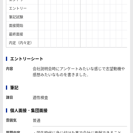
エントリー
筆記試験
面接開始
最終面接
内定（内々定）
エントリーシート
会社説明会時にアンケートみたいな感じで志望動機や
内容
感想みたいなものを書きました．
筆記
適性検査
課目
個人面接・集団面接
普通
雰囲気
・学生時代に身に付けた事で会社に貢献できること
質問内容