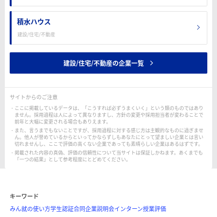
積水ハウス
建設/住宅/不動産
建設/住宅/不動産の企業一覧
サイトからのご注意
ここに掲載しているデータは、「こうすれば必ずうまくいく」という類のものではあり
ません。採用過程は人によって異なりますし、方針の変更や採用担当者が変わることで
前年と大幅に変更される場合もありえます。
また、言うまでもないことですが、採用過程に対する感じ方は主観的なものに過ぎませ
ん。他人が誉めているからといってかならずしもあなたにとって望ましい企業とは言い
切れませんし、ここで評価の高くない企業であっても素晴らしい企業はあるはずです。
掲載された内容の真偽、評価の信頼性について当サイトは保証しかねます。あくまでも
「一つの結果」として参考程度にとどめてください。
キーワード
みん就の使い方
学生認証
合同企業説明会
インターン
授業評価