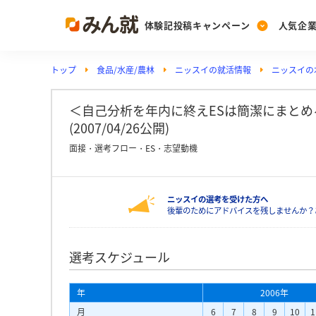
体験記投稿キャンペーン
人気企
トップ
食品/水産/農林
ニッスイの就活情報
ニッスイの
Post
Ranking
PickUp
投稿する
ランキングを見る
注目の企業特集
＜自己分析を年内に終えESは簡潔にまとめる
(2007/04/26公開)
面接・選考フロー・ES・志望動機
Vote
投票する
ニッスイの選考を受けた方へ
動画で知ろう！業界・
後輩のためにアドバイスを残しませんか？
選考スケジュール
年
2006年
月
6
7
8
9
10
1