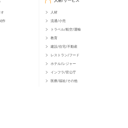
ミ
人材/サービス
ジオ
人材
制作
流通/小売
トラベル/航空/運輸
教育
建設/住宅/不動産
レストラン/フード
ホテル/レジャー
インフラ/官公庁
医療/福祉/その他