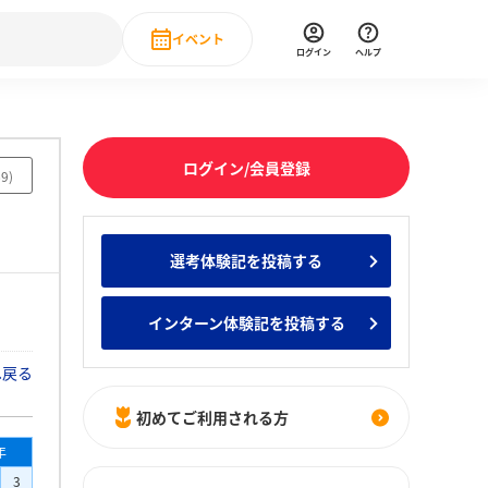
イベント
ログイン
ヘルプ
Event
の新卒就職人気企業ランキング
みんなのインターン人気企業ランキン
直近のイベント一覧
ログイン/会員登録
69
)
もっと見る
 IT・DX現場社員インタビュー
選考体験記を投稿する
の新卒就職人気企業ランキング
みんなのインターン人気企業ランキン
インターン体験記を投稿する
へ戻る
初めてご利用される方
年
3