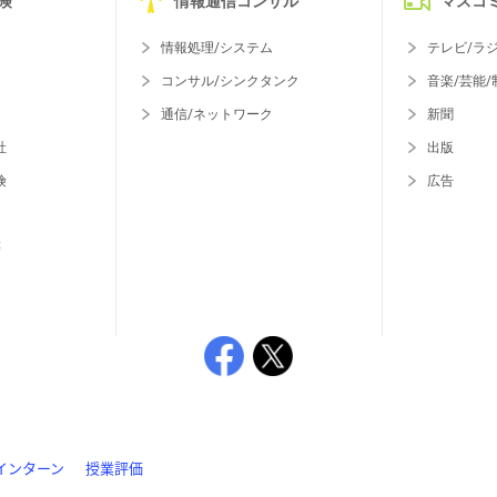
険
情報通信コンサル
マスコ
情報処理/システム
テレビ/ラ
コンサル/シンクタンク
音楽/芸能/
通信/ネットワーク
新聞
社
出版
険
広告
等
インターン
授業評価