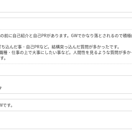
GWの前に自己紹介と自己PRがあります。GWでかなり落とされるので積極
大学で打ち込んだ事・自己PRなど。結構突っ込んだ質問が多かったです。
2)+希望職種・仕事の上で大事にしたい事など。人間性を見るような質問が多か
す。
ク
Wです。