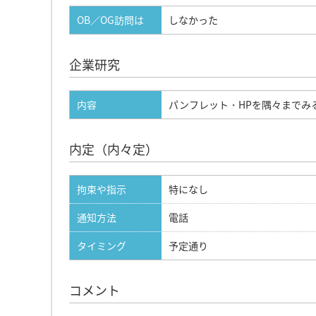
OB／OG訪問は
しなかった
企業研究
内容
パンフレット・HPを隅々までみる
内定（内々定）
拘束や指示
特になし
通知方法
電話
タイミング
予定通り
コメント