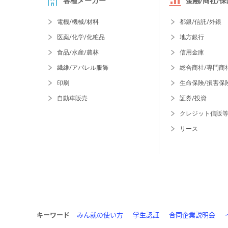
各種メーカー
金融/商社/保
電機/機械/材料
都銀/信託/外銀
医薬/化学/化粧品
地方銀行
食品/水産/農林
信用金庫
繊維/アパレル服飾
総合商社/専門商
印刷
生命保険/損害保
自動車販売
証券/投資
クレジット信販
リース
キーワード
みん就の使い方
学生認証
合同企業説明会