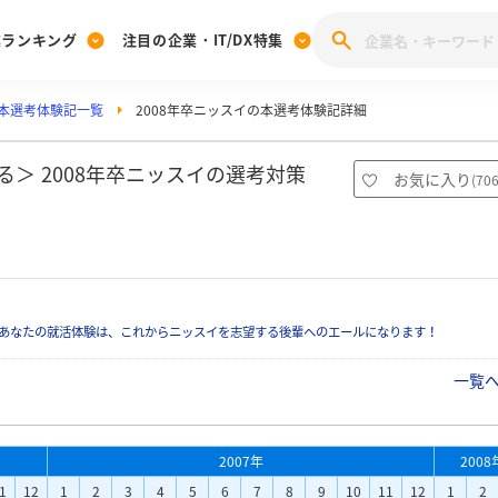
業ランキング
注目の企業・IT/DX特集
本選考体験記一覧
2008年卒ニッスイの本選考体験記詳細
注目の企業特集
みんなのIT業界新卒就職人気企業ランキング
みんな
[27卒] 本選考体験記投稿キャンペーン
28卒 注目企業特集
27卒 注目企業特集
みんなのDX企業就職ブランド調査
＞ 2008年卒ニッスイの選考対策
お気に入り
(
70
注目のIT・DX企業特集
28卒 IT・DX企業特集
27卒 IT・DX企業特集
28卒
みんなのIT業界新卒就職人気企業ランキング
みんな
企業研究
あなたの就活体験は、これからニッスイを志望する後輩へのエールになります！
一覧
2007年
2008
1
12
1
2
3
4
5
6
7
8
9
10
11
12
1
2