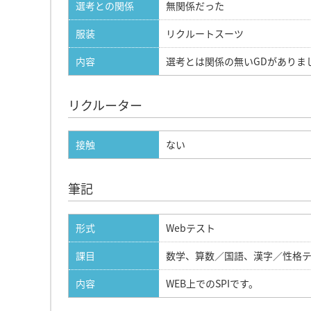
選考との関係
無関係だった
服装
リクルートスーツ
内容
選考とは関係の無いGDがありま
リクルーター
接触
ない
筆記
形式
Webテスト
課目
数学、算数／国語、漢字／性格
内容
WEB上でのSPIです。