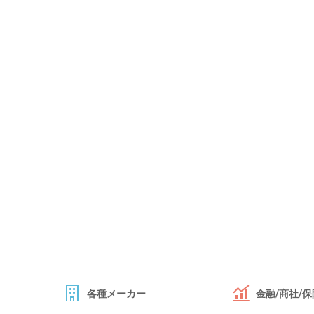
各種メーカー
金融/商社/保