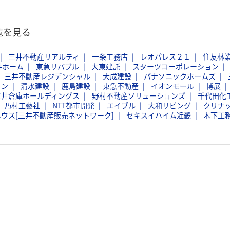
覧を見る
三井不動産リアルティ
一条工務店
レオパレス２１
住友林
井ホーム
東急リバブル
大東建託
スターツコーポレーション
三井不動産レジデンシャル
大成建設
パナソニックホームズ
ョン
清水建設
鹿島建設
東急不動産
イオンモール
博展
三井倉庫ホールディングス
野村不動産ソリューションズ
千代田化
乃村工藝社
NTT都市開発
エイブル
大和リビング
クリナ
ウス[三井不動産販売ネットワーク]
セキスイハイム近畿
木下工