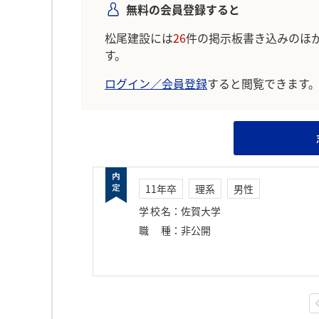
無料の会員登録すると
松尾建設には
26
件の掲示板書き込みのほ
す。
ログイン／会員登録
すると閲覧できます
11年卒
理系
男性
学校名
：
佐賀大学
職種
：
非公開