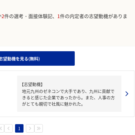
か
2
件の選考・面接体験記、
1
件の内定者の志望動機がありま
。
志望動機を見る(無料)
【志望動機】
地元九州のゼネコンで大手であり、九州に貢献で
きると感じた企業であったから。また、人事の方
がとても親切で社風に魅かれた。
1