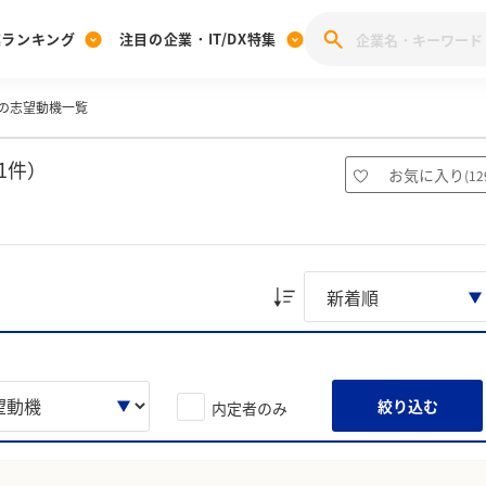
業ランキング
注目の企業・IT/DX特集
の志望動機一覧
注目の企業特集
みんなのIT業界新卒就職人気企業ランキング
みんな
[27卒] 本選考体験記投稿キャンペーン
28卒 注目企業特集
27卒 注目企業特集
みんなのDX企業就職ブランド調査
1件）
お気に入り
(
12
注目のIT・DX企業特集
28卒 IT・DX企業特集
27卒 IT・DX企業特集
28卒
みんなのIT業界新卒就職人気企業ランキング
みんな
企業研究
絞り込む
内定者のみ