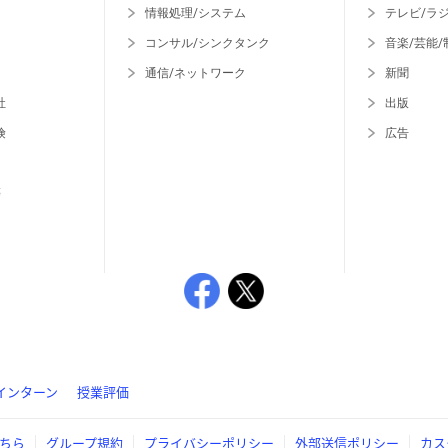
情報処理/システム
テレビ/ラ
コンサル/シンクタンク
音楽/芸能/
通信/ネットワーク
新聞
社
出版
険
広告
等
インターン
授業評価
ちら
グループ規約
プライバシーポリシー
外部送信ポリシー
カス