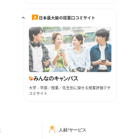
日本最大級の授業口コミサイト
大学・学部／授業／先生別に探せる授業評価クチ
コミサイト
ミ
人材/サービス