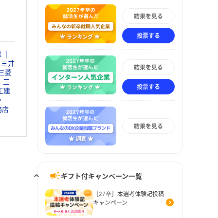
結果を見る
投票する
業
三井
結果を見る
三菱
三
投票する
工建
ッ
務店
結果を見る
ギフト付キャンペーン一覧
［27卒］本選考体験記投稿
キャンペーン