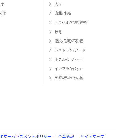
ジオ
人材
制作
流通/小売
トラベル/航空/運輸
教育
建設/住宅/不動産
レストラン/フード
ホテル/レジャー
インフラ/官公庁
医療/福祉/その他
タマーハラスメントポリシー
企業情報
サイトマップ