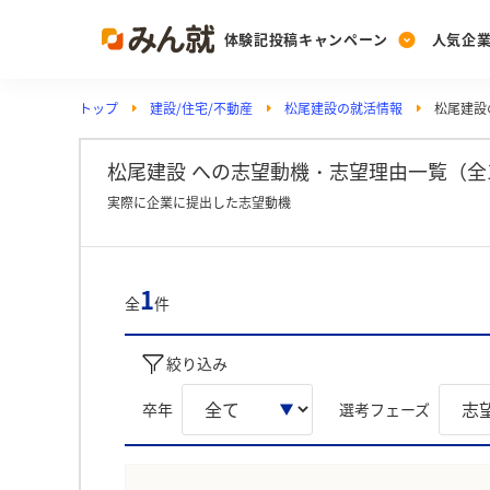
体験記投稿キャンペーン
人気企
トップ
建設/住宅/不動産
松尾建設の就活情報
松尾建設
Post
Ranking
PickUp
投稿する
ランキングを見る
注目の企業特集
松尾建設 への志望動機・志望理由一覧（全
実際に企業に提出した志望動機
Vote
投票する
1
全
件
動画で知ろう！業界・
絞り込み
卒年
選考フェーズ