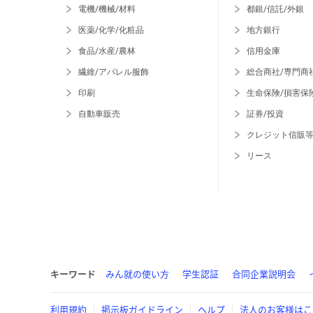
電機/機械/材料
都銀/信託/外銀
医薬/化学/化粧品
地方銀行
食品/水産/農林
信用金庫
繊維/アパレル服飾
総合商社/専門商
印刷
生命保険/損害保
自動車販売
証券/投資
クレジット信販
リース
キーワード
みん就の使い方
学生認証
合同企業説明会
利用規約
掲示板ガイドライン
ヘルプ
法人のお客様はこ